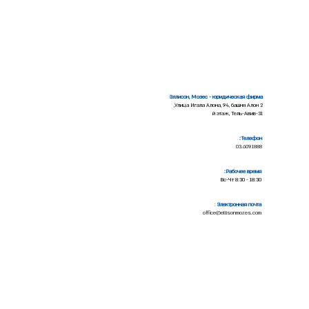
Эллисон, Мозес - юридическая фирма
Улица Игала Алона, 94, башня Алон 2,
31-й этаж, Тель-Авив
Телефон:
03.609.1888
Рабочее время:
Вс-Чт 8:30 - 18:30
:
Электронная почта
office@ellisonmozes.com