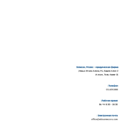
Эллисон, Мозес - юридическая фирма
Улица Игала Алона, 94, башня Алон 2,
31-й этаж, Тель-Авив
Телефон:
03.609.1888
Рабочее время:
Вс-Чт 8:30 - 18:30
:
Электронная почта
office@ellisonmozes.com