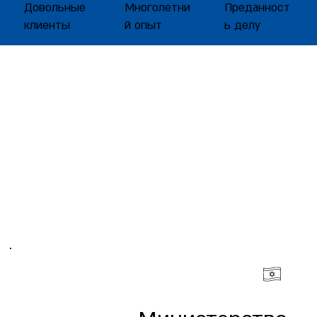
Довольные
Многолетни
Преданност
клиенты
й опыт
ь делу