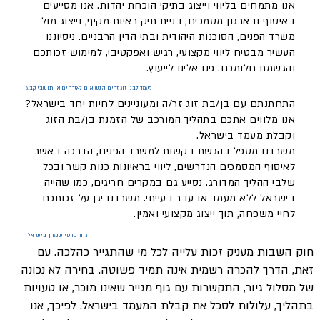
אנו מתמחים בליווי וייצוג בתיקי הוכחת יהדות. אנו מסייעים
באיסוף ובארגון מסמכים, בניית תיק ראיות מקיף, וייצוג מול
משרד הפנים, הסוכנות היהודית ובתי הדין הרבניים. ניסיוננו
העשיר מבטיח ליווי מקצועי, רגיש ואפקטיבי, למימוש זכותכם
והגשמת חלומכם. פנו אלינו לייעוץ.
מעמד לבני זוג זרים הנשואים לאזרחים או תושבי קבע
התחתנתם עם בן/בת זוג זר/ה ומעוניינים לחיות יחד בישראל?
אנו מלווים אתכם בתהליך המורכב של הזמנת בן/בת הזוג
וקבלת מעמד בישראל.
משרדנו מטפל בהגשת בקשות למשרד הפנים, הדרכה באשר
לאיסוף המסמכים הנדרשים, ליווי בראיונות כנות קשר ובכל
שלבי ההליך המדורג. נסייע גם במקרים חריגים, כמו שהייה
בישראל ללא מעמד או עבר בעייתי. משרדנו יגן על זכותכם
לחיי משפחה, תוך ייצוג מקצועי ואמין.
גיור פרטי שנערך בישראל
חוק השבות מעניק זכות עלייה לכל מי שהתגייר כהלכה. עם
זאת, הדרך להכרה רשמית אינה תמיד פשוטה. בחירה לא נכונה
של מסלול גיור, התקשרות עם גוף מגייר שאינו מוכר, או טעויות
בתהליך, עלולות לסכל את קבלת המעמד בישראל. לפיכך, אנו