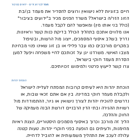
מעמד לבני זוג זרים - ידועים בציבור
חיים בזוגיות ללא נישואין ורוצים להסדיר את מעמד בן/בת
הזוג הזר/ה בישראל? משרד הפנים מכיר ב"ידועים בציבור"
(כולל בני אותו מין) ומאפשר להם לקבל מעמד.
אנו מלווים אתכם בתהליך הכולל בדיקת כנות קשר וראיונות.
נדריך בשלב איסוף המסמכים, ייצוג מול הרשות, ובטיפול
במקרים מורכבים כמו עבר פלילי או בן זוג שאינו פנוי מבחינת
מצבו האישי. משרדנו יגן על זכותכם לחיי משפחה ויפעל למען
הסדרת מעמד חוקי בישראל,
צרו קשר לייעוץ פרטני ולמימוש זכויותיכם.
הוכחת יהדות
הוכחת יהדות היא לעיתים קרובות המפתח לעלייה לישראל
ולקבלת מעמד חוקי במדינה. בין אם אתם זכאי שבות, או
נדרשים להוכיח יהדות לצורך נישואין או גיור, ההתמודדות מול
רשויות ההגירה ובתי הדין הרבניים דורשת הבנה מעמיקה של
החוק וההלכה.
הליך זה מורכב וכרוך באיסוף מסמכים היסטוריים, הצגת ראיות
מהימנות, ולעיתים גם הופעה בפני חוקרי יהדות. טעות קטנה
עלולה לעכב את התהליך משמעותית או להוביל לדחייה.