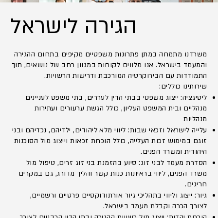
הגירה לישראל
משרדנו מתמחה במתן פתרונות משפטיים מקיפים בתחום ההגירה
והמעמד בישראל. אנו מלווים לקוחות במגוון רחב של נושאים, תוך
התמודדות עם הבירוקרטיה המורכבת ודרישות הרשויות.
שירותינו כוללים:
ליטיגציה: ייצוג משפטי בבתי הדין לעררים, בתי משפט לעניינים
מנהליים ובית המשפט העליון, כולל הגשת ערעורים ועתירות
מנהליות
עלייה לישראל וזכאי שבות: ליווי מלא ליהודים, ילדיהם, נכדיהם ובני
זוגם במימוש זכות העלייה, כולל הוכחת זכאות וייצוג מול הסוכנות
היהודית ומשרד הפנים.
הסדרת מעמד לבני זוג: סיוע בהזמנת בני זוג זרים, טיפול מול
משרד הפנים, ליווי בראיונות כנות קשר והליך מדורג, גם במקרים
חריגים.
גיור: ייצוג וליווי בתהליכי גיור אורתודוקסיים פרטיים ורשמיים,
לצורך הכרה וקבלת מעמד בישראל.
הוכחת יהדות: ייצוג מול רשויות ההגירה ובתי הדין הרבניים לצורך