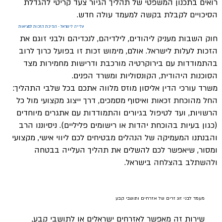
רואים בתכנון המשפטי של תהליך הגיור צעד קריטי להגדלת
הסיכויים לקבלת בקשה למעמד עולה חדש.
עלייה לישראל - הפיכת הזכות למציאות
חוק השבות מעניק ליהודים, לילדיהם, לנכדיהם ולבני זוגם את
הזכות לעלות לישראל. אולם, מימוש זכות זו בפועל כרוך לרוב
בהתמודדות עם בירוקרטיה מורכבת ודרישות מחמירות מצד
הסוכנות היהודית, הקונסוליות ומשרד הפנים.
משרד עורכי הדין אליסון מוזס מלווה אתכם בכל שלבי התהליך:
החל מהוכחת זכאות ואיסוף מסמכים, דרך ייצוג מקצועי מול כל
הרשויות, ועד לטיפול בגיורים והתמודדות עם אתגרים מיוחדים
(כגון בעיות בהוכחת יהדות או רישומים פליליים). ניסיוננו הרב
והבנתנו המעמיקה של הנהלים מבטיחים לכם ליווי אישי, מקצועי
ומסור, שיאפשר לכם להשלים את תהליך העלייה בבטחה
ולהשתלב בהצלחה בישראל.
מעמד לבני זוג זרים של אזרחים ותושבי קבע
שירות זה מאפשר לאזרחים ישראלים או לתושבי קבע,