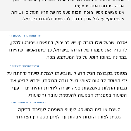
הכרה ביהדות והסדרת מעמד.
אנו מציעים ניסיון מוכח, הבנה מעמיקה של הדין והנהלים, ושירות
אישי ומקצועי לכל אורך הדרך, להגשמת חלומכם בישראל.
הסדרת מעמד להורה קשיש ובודד
אזרח ישראל שלו הורה קשיש זר יכול, בתנאים שיפורטו להלן,
להסדיר את מעמדו של הורהו בישראל, כך שתתאפשר שהייתו
במדינה באופן חוקי, על כל המשתמע מכך.
היתר להעסקת עובד זר סיעודי
מטופל בקבוצת הגיל דלעיל שתביעתו לגמלת סיעוד נדחתה על
ידי המוסד לביטוח לאומי בשל גובה הכנסתו, יידרש לבצע את
מבחן התלות באמצעות פניה ישירה ליחידת ההיתרים – ענף
הסיעוד במסגרת הבקשה להעסקת עובד זר סיעודי.
הוכחת אבהות - בדיקת סיווג רקמות
השגת צו בית המשפט לענייני משפחה לעריכת בדיקה
גנטית לצורך הוכחת אבהות עד למתן פסק דין הצהרתי