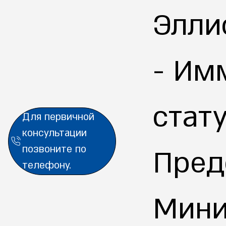
Элли
- Им
стат
Для первичной
Аналитически
консультации
позвоните по
Пред
телефону.
е выводы
Мини
Кратко. Точно.