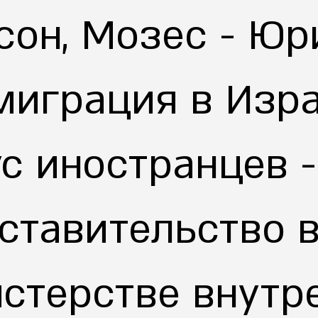
сон, Мозес - Ю
миграция в Изра
ус иностранцев -
ставительство 
стерстве внутр