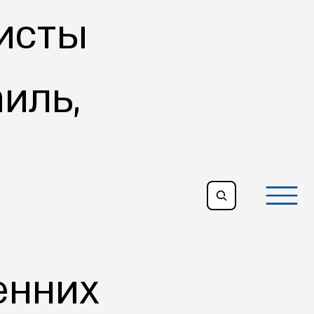
ристы
иль,
в
енних