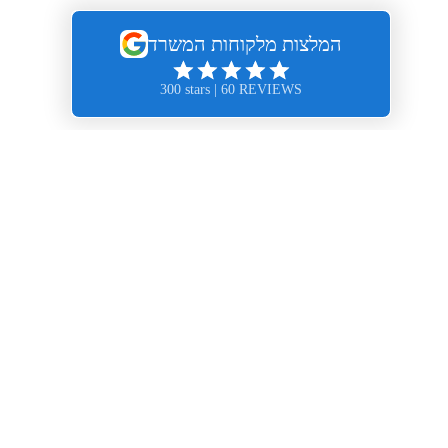
אליסון, מוזס - משרד עורכי דין
רחוב יגאל אלון 94, מגדל אלון 2,
קומה 31, תל-אביב
טלפון :
03.609.1888
שעות עבודה :
א'- ה' 8:30 - 18:30
דוא"ל
:
office@ellisonmozes.com