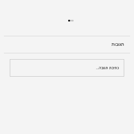
תגובות
כתיבת תגובה...
מה לעשות אחרי סירוב של משרד הפנים
בבקשת מעמד