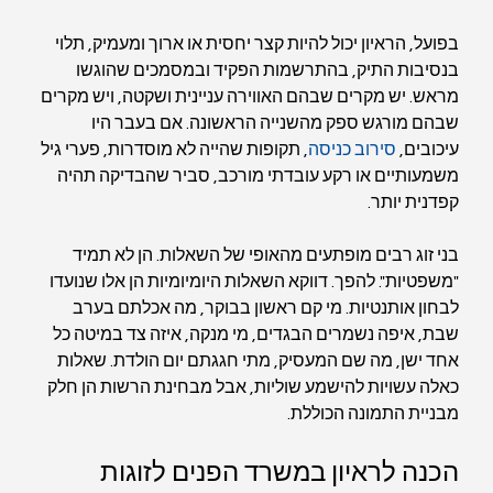
בפועל, הראיון יכול להיות קצר יחסית או ארוך ומעמיק, תלוי 
בנסיבות התיק, בהתרשמות הפקיד ובמסמכים שהוגשו 
מראש. יש מקרים שבהם האווירה עניינית ושקטה, ויש מקרים 
שבהם מורגש ספק מהשנייה הראשונה. אם בעבר היו 
עיכובים, 
סירוב כניסה
, תקופות שהייה לא מוסדרות, פערי גיל 
משמעותיים או רקע עובדתי מורכב, סביר שהבדיקה תהיה 
קפדנית יותר.
בני זוג רבים מופתעים מהאופי של השאלות. הן לא תמיד 
"משפטיות". להפך. דווקא השאלות היומיומיות הן אלו שנועדו 
לבחון אותנטיות. מי קם ראשון בבוקר, מה אכלתם בערב 
שבת, איפה נשמרים הבגדים, מי מנקה, איזה צד במיטה כל 
אחד ישן, מה שם המעסיק, מתי חגגתם יום הולדת. שאלות 
כאלה עשויות להישמע שוליות, אבל מבחינת הרשות הן חלק 
מבניית התמונה הכוללת.
הכנה לראיון במשרד הפנים לזוגות