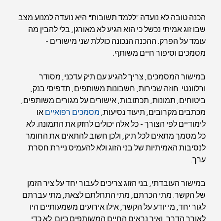
הכנה טובה לא נועדה "ללמד תשובות". היא נועדה למנוע מצב 
שבו זוג אמיתי נכשל כי הוא הגיע לא מאורגן, בלי להבין מה 
עומד על הפרק. ההכנה הנכונה כוללת שני מישורים - 
מסמכים וסיפור חיים משותף.
במישור המסמכים, צריך להגיע עם תיק עדכני, מסודר 
ורלוונטי. חוזה שכירות, חשבונות משותפים, תדפיסי בנק, 
ביטוחים, תמונות, תכתובות, אישורים על מגורים משותפים, 
מכתבים מקרובים, תיעוד נסיעות, 
מסמכים רפואיים
 או 
לימודיים לפי הצורך - כל אלה יכולים לחזק את התמונה. לא 
כל מסמך מתאים לכל תיק, ולכן חשוב להתאים את החומר 
לנסיבות האמיתיות של בני הזוג ולא להעמיס ניירת חסרת 
ערך.
במישור העובדתי, בני הזוג צריכים לעבור יחד על ציר הזמן 
של הקשר. מתי הכרתם, מתי התחלתם לצאת, מתי עברתם 
לגור יחד, מי יודע על הקשר, אילו אירועים משמעותיים היו 
לאורך הדרך, ואיך נראים החיים המשותפים כיום. לא כדי 