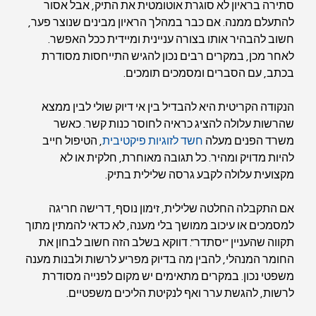
סתירה בראיון לא סוגרת אוטומטית את התיק, אבל אסור 
להתעלם ממנה. אם כבר במהלך הראיון מבינים שנוצר פער, 
חשוב להבהיר אותו בצורה עניינית ומיידית ככל האפשר. 
לאחר מכן, במקרים רבים נכון להגיש התייחסות מסודרת 
בכתב, עם הסברים ומסמכים תומכים.
הנקודה הקריטית היא להבדיל בין אי דיוק שולי לבין ממצא 
שהרשות עלולה להציג כראיה לחוסר כנות קשר. כאשר 
משרד הפנים מעלה 
חשד לזוגיות פיקטיבית
, הטיפול חייב 
להיות מדויק ומהיר. כל תגובה מאוחרת, חלקית או לא 
מקצועית עלולה לקבע גרסה שלילית בתיק.
אם התקבלה החלטה שלילית, זימון נוסף, דרישה חריגה 
למסמכים או עיכוב ממושך בלי מענה, לא כדאי להמתין מתוך 
תקווה שהעניין "יסתדר". דווקא בשלב הזה חשוב לבחון את 
החומר המנהלי, להבין מה בדיוק מפריע לרשות ולבנות מענה 
משפטי נכון. במקרים מתאימים יש מקום לפנייה מסודרת 
לרשות, להגשת ערר ואף לנקיטת הליכים משפטיים.