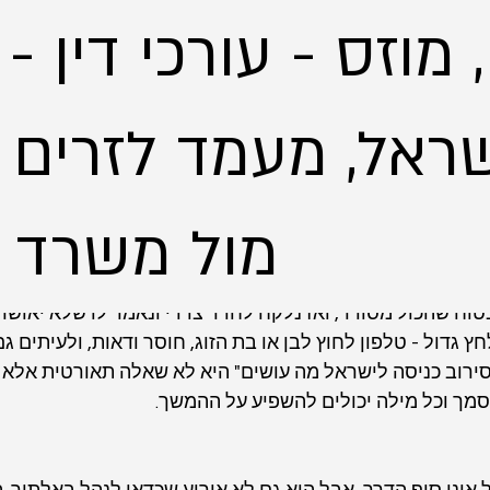
 מוזס - עורכי דין -
ראל, מעמד לזרים - 
D
24 במאי
זמן קריאה 5 דקות
מול משרד הפנים
סה לישראל - מה עושים עכשי
טוח שהכול מסודר, ואז נלקח לחדר צדדי ונאמר לו שלא יאושר 
 גדול - טלפון לחוץ לבן או בת הזוג, חוסר ודאות, ולעיתים 
ירוב כניסה לישראל מה עושים" היא לא שאלה תאורטית אלא מ
סמך וכל מילה יכולים להשפיע על ההמשך.