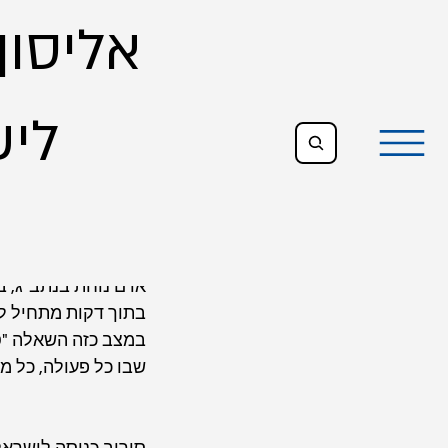
אליסון,
All Posts
ליש
avid Ellison, Adv.
סירוב כני
עודכן:
1 ביוני
אדם נוחת בנתב"ג, ב
בתוך דקות מתחיל לחץ
במצב כזה השאלה "ס
שבו כל פעולה, כל מ