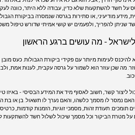
 אינו סוף הדרך, אבל הוא גם לא אירוע שכדאי לנהל באלתור.
 על חשד להשתקעות שלא כדין, עבודה ללא היתר, כוונה לעקו
ת, מידע מודיעיני, או סתירות בגרסה שנמסרה בביקורת הגבולו
 שניתן להפריך, ולפעמים יש קושי אמיתי שדורש טיפול משפטי
לישראל - מה עושים ברגע הראשון
להיכנס לעימות מיותר עם פקידי ביקורת הגבולות. כעס מובן ל
ר. מה שכן עוזר הוא לשמור על גרסה עקבית, לענות אמת, ולבק
וב.
 ליצור קשר, חשוב לאסוף מיד את המידע הבסיסי - באיזו טיסה
האם נמסר לו מסמך כלשהו, והאם נערך לו תשאול. בן או בת הז
תומכים: תעודת זהות, מסמכי זוגיות, הזמנות קודמות, כרטיס ח
 על מטרת הביקור וכל מסמך שיכול לשלול חשד להשתקעות לא 