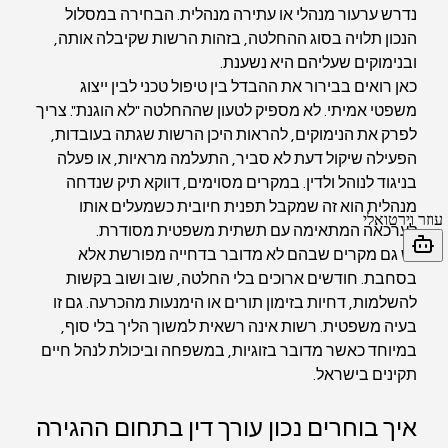
נדרש ערעור מנהלי או עתירה מנהלית. הבחירה במסלול 
הנכון תלויה בסוג ההחלטה, בזהות הרשות שקיבלה אותה, 
ובנימוקים שעליהם היא נשענת.
כאן רואים בבירור את ההבדל בין טיפול טכני לבין ייצוג 
משפטי אמיתי. לא מספיק לטעון שההחלטה "לא הוגנת". צריך 
לפרק את הנימוקים, להראות היכן הרשות שגתה בעובדות, 
הפעילה שיקול דעת לא סביר, התעלמה מראיות, או פעלה 
בניגוד לנוהל ולדין. במקרים מסוימים, דווקא תיק שנדחה 
מנהלית הוא זה שמקבל תפנית חיובית כשמעלים אותו 
לערכאה המתאימה עם תשתית משפטית מסודרת.
יש גם מקרים שבהם לא מדובר בדחייה מפורשת אלא 
בסחבת. חודשים ארוכים בלי החלטה, שוב ושוב בקשות 
להשלמות, דחיות בזימון תורים או הימנעות מהכרעה. גם זו 
בעיה משפטית. רשות אינה רשאית למשוך הליך בלי סוף, 
במיוחד כאשר מדובר בזוגיות, במשפחה וביכולת לנהל חיים 
תקינים בישראל.
איך בוחרים נכון עורך דין בתחום ההגירה