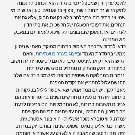
לא כל עורך דין שמטפל "גם" בהגירה הוא הכתובת הנכונה 
לתיק רגיש. זה תחום נישתי, צפוף בניואנסים וטעון אנושית. מי 
שמייצג בתיק כזה צריך להכיר לא רק את החוק, אלא גם את 
הנהלים, את דפוסי הפעולה של הלשכות, את בתי הדין 
לעררים ואת האופן שבו בונים תיק שיכול לעמוד גם במאבק 
מול המדינה.
כדאי לבדוק עד כמה העיסוק בתחום ממוקד, האם יש ניסיון 
ממשי בהסדרת מעמד וב
ייצוג בעררים ועתירות
, והאם 
הגישה היא רק אדמיניסטרטיבית או גם ליטיגטורית. זה חשוב 
במיוחד כי חלק מהתיקים מתחילים כהגשה שגרתית 
ונגמרים במחלוקת משפטית חריפה. מי שמכיר רק את שלב 
ההגשה עלול להחמיץ את נקודת המפנה.
מעבר לכך, יש גם ממד אנושי שאי אפשר לזלזל בו. לקוחות 
בתחום הזה חיים לעיתים חודשים ושנים בחוסר ודאות. הם 
צריכים תשובות ברורות, לא התחמקויות. הם צריכים לדעת 
מה הסיכון, מה הסיכוי, ומה עושים אם הרשות מקשיחה 
עמדה. ליווי טוב לא מוכר אשליות - הוא בונה אסטרטגיה.
משרד כמו אליסון, מוזס, שפועל שנים רבות בדיוק במרחב 
הזה, מבין היטב שהמאבק הוא לא רק על אשרה או חותמת 