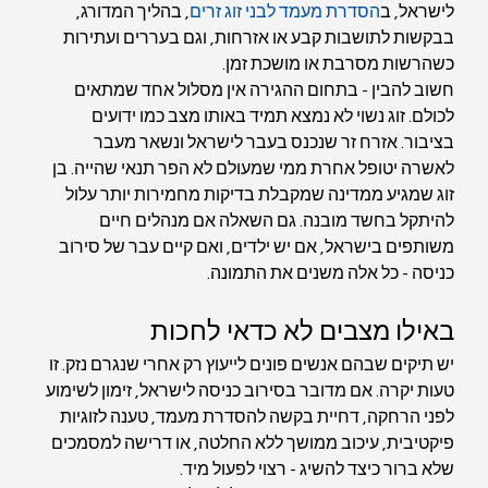
לישראל, ב
הסדרת מעמד לבני זוג זרים
, בהליך המדורג, 
בבקשות לתושבות קבע או אזרחות, וגם בעררים ועתירות 
כשהרשות מסרבת או מושכת זמן.
חשוב להבין - בתחום ההגירה אין מסלול אחד שמתאים 
לכולם. זוג נשוי לא נמצא תמיד באותו מצב כמו ידועים 
בציבור. אזרח זר שנכנס בעבר לישראל ונשאר מעבר 
לאשרה יטופל אחרת ממי שמעולם לא הפר תנאי שהייה. בן 
זוג שמגיע ממדינה שמקבלת בדיקות מחמירות יותר עלול 
להיתקל בחשד מובנה. גם השאלה אם מנהלים חיים 
משותפים בישראל, אם יש ילדים, ואם קיים עבר של סירוב 
כניסה - כל אלה משנים את התמונה.
באילו מצבים לא כדאי לחכות
יש תיקים שבהם אנשים פונים לייעוץ רק אחרי שנגרם נזק. זו 
טעות יקרה. אם מדובר בסירוב כניסה לישראל, זימון לשימוע 
לפני הרחקה, דחיית בקשה להסדרת מעמד, טענה לזוגיות 
פיקטיבית, עיכוב ממושך ללא החלטה, או דרישה למסמכים 
שלא ברור כיצד להשיג - רצוי לפעול מיד.