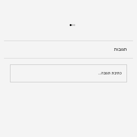
תגובות
כתיבת תגובה...
מה לעשות אחרי סירוב של משרד הפנים
בבקשת מעמד