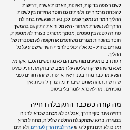
לשם רצופה בדיקות, ראיונות, הארכות אשרה, דרישות 
להוכחת מרכז חיים, ולעיתים גם חוסר אחידות בין לשכות.
ההליך המדורג נמשך שנים. לכן, טעות שנעשית בתחילת 
הדרך לא נשארת מאחור - היא מלווה את התיק גם בהמשך. 
סתירה קטנה בין טפסים, מסמך מתורגם בצורה לא מספקת, 
חוסר בהוכחות מגורים משותפים או תקופה לא מוסברת של 
מגורים בחו"ל - כל אלה יכולים להציף חשד שישפיע על כל 
ההליך.
זוגות רבים מגיעים מותשים. הם לא מחפשים הסבר אקדמי, 
אלא מישהו שייקח שליטה על המצב. שיבדוק את התיק כאילו 
הוא עומד כבר מחר בפני ריאיון או ערר. שיזהה חורים לפני 
שהרשות תזהה אותם. שיבהיר מה צריך להוכיח, איך 
מוכיחים, ומה לא כדאי לומר בלי ביסוס.
מה קורה כשכבר התקבלה דחייה
דחייה אינה סוף הדרך, אבל גם לא מכתב שכדאי להניח 
במגירה. ברגע שמתקבלת החלטה שלילית, מתחיל מרוץ 
זמנים. לעיתים ניתן להגיש 
ערר לבית הדין לעררים
, ולעיתים 