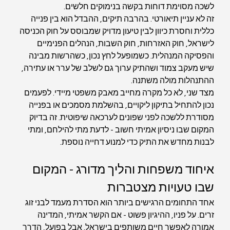
לשכה מסוימת דוחות בקשה בנימוקים חלשים.
זה לא עניין תיאורטי. בהרבה תיקים, ההבדל הוא בין פנייה 
כללית וחסרת כיוון לבין טיעון מדויק שמבוסס על חוק הכניסה 
לישראל, חוק האזרחות, חוק השבות, הנהלים הפנימיים 
והפסיקה המנהלית. כשמופעל לחץ נכון, כשהרשות מבינה 
שיש מעקב צמוד ושהתיק ערוך גם לשלב של ערר או עתירה, 
ההתנהלות מולה משתנה.
מצד שני, לא כל מקרה מחייב מאבק משפטי מיידי. לפעמים 
נכון להתחיל בתיקון ליקויים, בהשלמת מסמכים או בפנייה 
מסודרת ללשכה לפני שפונים לערכאה שיפוטית. זה בדיוק 
המקום שבו ניסיון אמיתי חשוב - לדעת מתי להילחם, ומתי 
לבנות מחדש את התיק כדי למנוע דחייה נוספת.
איחוד משפחות והליך מדורג - המקום 
שבו טעויות מצטברות
אחד התחומים הרגישים ביותר הוא הסדרת מעמד לבני זוג 
זרים. על פניו, ההיגיון פשוט - אם הקשר אמיתי, המדינה 
אמורה לאפשר חיים משותפים בישראל. אבל בפועל, הדרך 