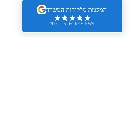
אליסון, מוזס - משרד עורכי דין
רחוב יגאל אלון 94, מגדל אלון 2,
קומה 31, תל-אביב
טלפון :
03.609.1888
שעות עבודה :
א'- ה' 8:30 - 18:30
דוא"ל
:
office@ellisonmozes.com