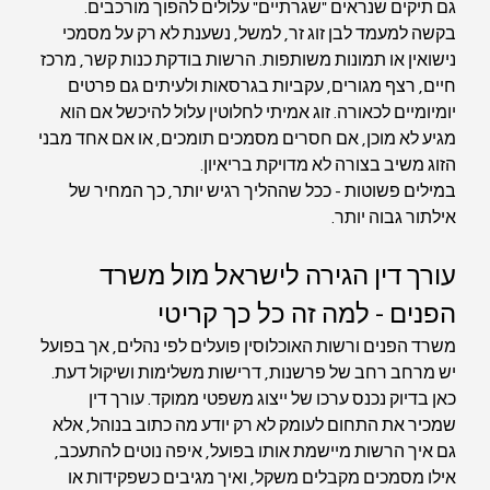
גם תיקים שנראים "שגרתיים" עלולים להפוך מורכבים. 
בקשה למעמד לבן זוג זר, למשל, נשענת לא רק על מסמכי 
נישואין או תמונות משותפות. הרשות בודקת כנות קשר, מרכז 
חיים, רצף מגורים, עקביות בגרסאות ולעיתים גם פרטים 
יומיומיים לכאורה. זוג אמיתי לחלוטין עלול להיכשל אם הוא 
מגיע לא מוכן, אם חסרים מסמכים תומכים, או אם אחד מבני 
הזוג משיב בצורה לא מדויקת בריאיון.
במילים פשוטות - ככל שההליך רגיש יותר, כך המחיר של 
אילתור גבוה יותר.
עורך דין הגירה לישראל מול משרד 
הפנים - למה זה כל כך קריטי
משרד הפנים ורשות האוכלוסין פועלים לפי נהלים, אך בפועל 
יש מרחב רחב של פרשנות, דרישות משלימות ושיקול דעת. 
כאן בדיוק נכנס ערכו של ייצוג משפטי ממוקד. עורך דין 
שמכיר את התחום לעומק לא רק יודע מה כתוב בנוהל, אלא 
גם איך הרשות מיישמת אותו בפועל, איפה נוטים להתעכב, 
אילו מסמכים מקבלים משקל, ואיך מגיבים כשפקידות או 