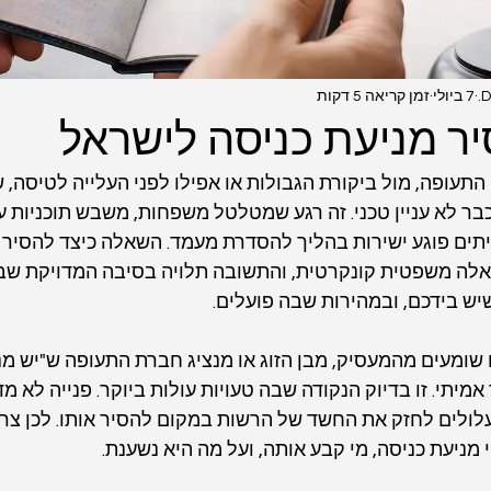
D
7 ביולי
זמן קריאה 5 דקות
יר מניעת כניסה לישראל
עופה, מול ביקורת הגבולות או אפילו לפני העלייה לטיסה, ש
בר לא עניין טכני. זה רגע שמטלטל משפחות, משבש תוכניות עב
לעיתים פוגע ישירות בהליך להסדרת מעמד. השאלה כיצד להסיר מ
אלה משפטית קונקרטית, והתשובה תלויה בסיבה המדויקת שבג
ש בידכם, ובמהירות שבה פועלים.
שומעים מהמעסיק, מבן הזוג או מנציג חברת התעופה ש"יש מנ
יתי. זו בדיוק הנקודה שבה טעויות עולות ביוקר. פנייה לא מ
לולים לחזק את החשד של הרשות במקום להסיר אותו. לכן צרי
מניעת כניסה, מי קבע אותה, ועל מה היא נשענת.