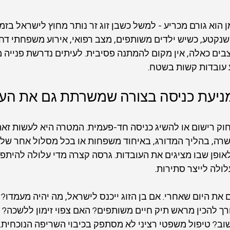
 הוא גורם מכריע - למשל כשבן זוג זר נותר מחוץ לישראל בזמ
שנקטע, כשיש ילדים משותפים, מצב רפואי, אירוע משפחתי דחו
ים כאלה, אין מקום להמתנה פסיבית. לעיתים נדרשת פנייה מי
 עובדות קשות בשטח.
מניעת כניסה בצורה שמשרתת גם את הע
ק רישום או להשיג כניסה חד-פעמית. המטרה היא לעשות זאת
ה, בהליך המדורג, באיחוד משפחות או בכל מסלול אחר של 
ופן שבו מציגים את העובדות. גרסה קצרה מדי עלולה להיתפ
לולה לייצר סתירות.
ם את היום שאחרי. אם בן הזוג ייכנס לישראל, מה יהיה מעמדו
ך להכין מראש תיק חיים משותפים? האם צפוי זימון ללשכה? 
וב? טיפול משפטי רציני לא מסתפק בכיבוי השריפה הנוכחית. 