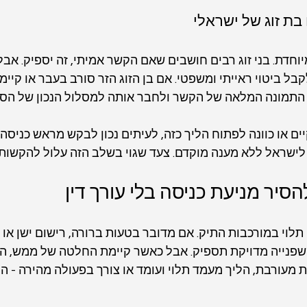
בת זוג של ישראלי
וחדת. בני זוג רבים חושבים שאם הקשר אמיתי, זה יספיק. אבל 
ל ביטוי ראייתי ומשפטי. אם בן הזוג הזר סורב בעבר או קיימת
ת התמונה המלאה של הקשר ולחבר אותה למסלול הנכון של הס
יים או כוונה לפתוח הליך כזה, לעיתים נכון לבקש מראש כניס
ישראל ללא מענה מוקדם. צעד שגוי בשלב הזה עלול להקשות ע
יר מניעת כניסה בלי עורך דין
 תלוי במורכבות התיק. אם מדובר בטעות ברורה, רישום ישן או ע
 שפנייה מדויקת תספיק. אבל כאשר קיימת החלטה של ממש, היס
ת מעורבת, הליך מעמד תלוי ועומד או צורך בפעולה מהירה - הס