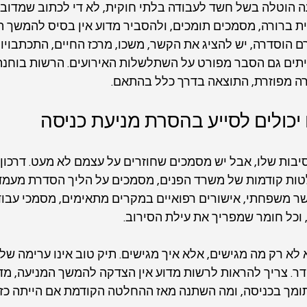
 הוטלה בשל חשד לעבודה בלתי חוקית, לא די לכתוב שמדובר ב
ת ברורה, מסמכים תומכים, ולהסביר מדוע אין בסיס להמשך ה
 הוסדרה, יש להציג את הקשר, משכו, מרכז החיים, התכתבויות,
תים גם הסבר מפורט על השתלשלות האירועים. הרשות בוחנת ע
ה מפוזרת, התוצאה בדרך כלל בהתאם.
יכולים לסייע בהסרת מניעת כניסה
סיבות שלו, אבל יש מסמכים שחוזרים על עצמם לא מעט. דרכון 
לטות קודמות של משרד הפנים, מסמכים על הליך הסדרת מעמד ק
קשר משפחתי, אישורים רפואיים במקרים מתאימים, מסמכי עבודה
 וכל חומר שמפריך את עילת הסירוב.
לא רק מה מגישים, אלא איך מגישים. תיק טוב אינו ערימה של מ
ר. צריך להראות לרשות מדוע אין הצדקה להמשך המניעה, מד
ומך בכניסה, ומה השתנה מאז ההחלטה הקודמת אם הייתה כזו