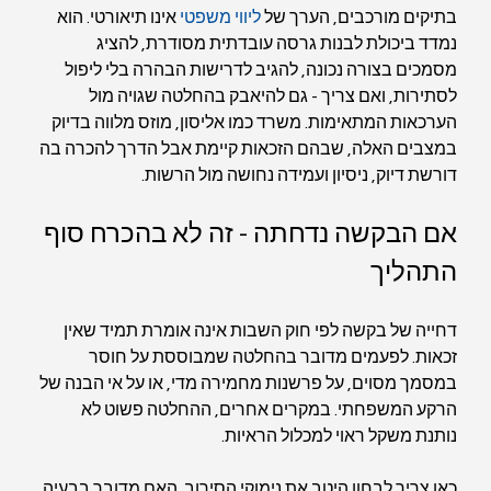
בתיקים מורכבים, הערך של 
ליווי משפטי
 אינו תיאורטי. הוא 
נמדד ביכולת לבנות גרסה עובדתית מסודרת, להציג 
מסמכים בצורה נכונה, להגיב לדרישות הבהרה בלי ליפול 
לסתירות, ואם צריך - גם להיאבק בהחלטה שגויה מול 
הערכאות המתאימות. משרד כמו אליסון, מוזס מלווה בדיוק 
במצבים האלה, שבהם הזכאות קיימת אבל הדרך להכרה בה 
דורשת דיוק, ניסיון ועמידה נחושה מול הרשות.
אם הבקשה נדחתה - זה לא בהכרח סוף 
התהליך
דחייה של בקשה לפי חוק השבות אינה אומרת תמיד שאין 
זכאות. לפעמים מדובר בהחלטה שמבוססת על חוסר 
במסמך מסוים, על פרשנות מחמירה מדי, או על אי הבנה של 
הרקע המשפחתי. במקרים אחרים, ההחלטה פשוט לא 
נותנת משקל ראוי למכלול הראיות.
כאן צריך לבחון היטב את נימוקי הסירוב. האם מדובר בבעיה 