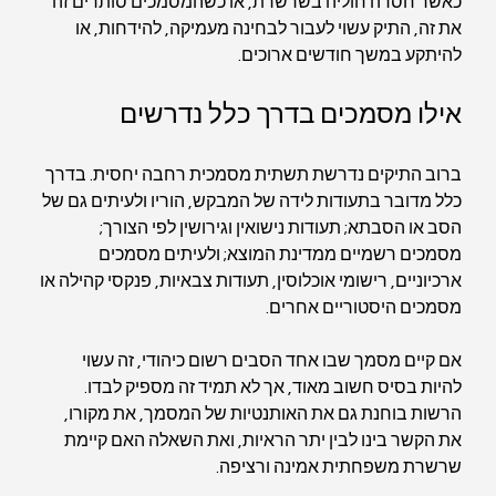
כאשר חסרה חוליה בשרשרת, או כשהמסמכים סותרים זה 
את זה, התיק עשוי לעבור לבחינה מעמיקה, להידחות, או 
להיתקע במשך חודשים ארוכים.
אילו מסמכים בדרך כלל נדרשים
ברוב התיקים נדרשת תשתית מסמכית רחבה יחסית. בדרך 
כלל מדובר בתעודות לידה של המבקש, הוריו ולעיתים גם של 
הסב או הסבתא; תעודות נישואין וגירושין לפי הצורך; 
מסמכים רשמיים ממדינת המוצא; ולעיתים מסמכים 
ארכיוניים, רישומי אוכלוסין, תעודות צבאיות, פנקסי קהילה או 
מסמכים היסטוריים אחרים.
אם קיים מסמך שבו אחד הסבים רשום כיהודי, זה עשוי 
להיות בסיס חשוב מאוד, אך לא תמיד זה מספיק לבדו. 
הרשות בוחנת גם את האותנטיות של המסמך, את מקורו, 
את הקשר בינו לבין יתר הראיות, ואת השאלה האם קיימת 
שרשרת משפחתית אמינה ורציפה.