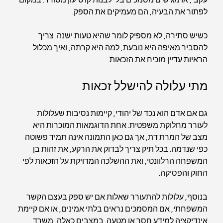
עקבי, או מגישים מסמכים בלי לבנות קו טיעון מסודר. במקום 
לפתור את הבעיה, הם מעמיקים את הספק.
כשיש סתירה, לא מספיק לומר שהיא טעות ישנה. צריך 
להסביר מאיפה היא נובעת, למה היא קרתה, ואיך מכלול 
הראיות עדיין מוכיח את הזכאות.
מתי עלולה להישלל זכאות
גם אם אדם הוא נכד של יהודי, קיימות נסיבות שעלולות 
לעורר מחלוקת משפטית. אחת הדוגמאות המוכרות היא 
מצב של המרת דת, אך גם כאן התמונה אינה תמיד פשוטה 
כפי שנדמה. בכל תיק צריך לבדוק את הרקע, את זהות בן 
המשפחה הרלוונטי, ואת ההשלכה המדויקת על הזכאות לפי 
החוק והפסיקה.
בנוסף, עלולות להתעורר שאלות אם יש ספק בעצם הקשר 
המשפחתי, אם המסמכים נראים בלתי אמינים, או אם קיימת 
אינדיקציה למידע חסר או מטעה. במצבים כאלה, משרד 