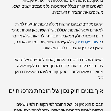
בראיון, כשניתנות תשובות כלליות מדי או לא עקביות. 
לפעמים זה קורה בגלל הסתמכות על מסמכים ישנים, שלא 
משקפים את המציאות העדכנית.
יש גם מקרים שבהם הרשות מעלה טענות הנוגעות לא רק 
למגורים אלא לאמינות הכוללת של הקשר. כאן הוכחת מרכז 
חיים הופכת לחלק ממאבק רחב יותר: להראות שלא מדובר 
ב
זוגיות פיקטיבית
, שלא קיימת השתקעות במדינה אחרת, 
ושאין פער בין ההצהרות לבין המציאות.
כאשר מוגשת דרישת השלמות, אסור להתייחס אליה כאל 
עניין טכני בלבד. זאת נקודת מבחן. תשובה חלקית או לא 
ממוקדת עלולה להפוך ספק נקודתי לעמדה שלילית בתיק 
כולו.
איך בונים תיק נכון של הוכחת מרכז חיים
הבסיס הוא מיון נכון של החומר לפי תקופות ולפי נושאים. 
במקום לאסוף מסמכים אקראיים, צריך לבנות רצף: איפה 