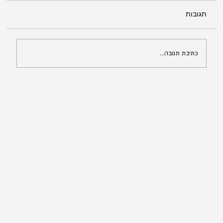
תגובות
כתיבת תגובה...
התהליך לערר בבית הדין לעררים