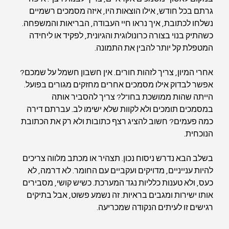
גרתם בכל חודש, אילו הוצאות היו, איזה מסמכים רשמיים 
נשלחו לכתובת, איך נראו חיי העבודה, הבריאות והמשפחה. 
כשהתיק בנוי בצורה כרונולוגית והגיונית, לפקיד או ליחידה 
המטפלת קל יותר להבין את התמונה.
אחרי המיון, צריך לזהות חורים. אין חשבון חשמל על שמכם? 
אפשר לבדוק אילו מסמכים אחרים מחזקים מגורים בפועל. 
הייתה שהות ממושכת בחו"ל? צריך להסביר אותה 
במסמכים תומכים ולא לקוות שלא ישימו לב. עברתם דירה 
כמה פעמים? חשוב להציג רצף כתובות ולא רק את הכתובת 
הנוכחית.
בשלב הבא נדרש ניסוח נכון. תצהיר או מכתב מלווה צריכים 
להיות ענייניים, מדויקים ועקביים עם החומר. לא דרמה, לא 
כעס, ולא טענות כלליות נגד המערכת. כשיש קושי, מסבירים 
אותו ישירות ומגבים בראיות. זה נשמע פשוט, אבל בתיקים 
רגישים זו לעיתים הנקודה שמכריעה.