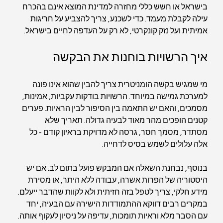
בישראל או חשש כללי מחזרה למדינת המוצא אינם בהכרח 
עילה לקבלת מעמד. כדי לשכנע, צריך להצביע על חריגות 
אמיתית ועל נזק קונקרטי, לא רק על העדפה לחיים בישראל.
איך הרשויות בוחנות את הבקשה
מי שמגיש בקשה הומניטרית צריך להבין שהוא אינו פונה 
למערכת גמישה במיוחד. הרשויות בודקות עקביות, אמינות, 
מסמכים, והאם יש התאמה בין הסיפור לבין הראיות. פערים 
קטנים הופכים מהר מאוד לבעיה גדולה. תאריך שלא 
מסתדר, מסמך חסר, גרסה לא מדויקת בראיון קודם - כל 
אלה עלולים לשמש בסיס לדחייה.
בנוסף, נבחנת השאלה אם המבקש פועל בתום לב. אם יש 
היסטוריה של הפרות אשרה, עבודה ללא היתר, או מסירת 
מידע חלקי, צריך לטפל בזה חזיתית ולא לקוות שהדבר ייעלם. 
במקרים רבים דווקא ההתמודדות הישירה עם הבעיה, יחד 
עם הסבר מלא וראיות תומכות, עדיפה על ניסיון לעקוף אותה.