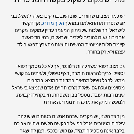
יש כמה מצבים שחוזרים שוב ושוב בתיקים כאלה. למשל, בני 
זוג שנפרדו או התאלמנו במהלך 
הליך מדורג
, אך הקשר 
לישראל וההשלכות של ניתוק המעמד עדיין עמוקים. מקרים 
אחרים נוגעים להורים לילדים ישראלים, במיוחד כאשר 
קיימת תלות יומיומית ממשית והוצאה מהארץ תפגע בילד 
עצמו ולא רק בהורה.
גם מצב רפואי עשוי להיות רלוונטי, אך לא כל מסמך רפואי 
יספיק. צריך להראות חומרה, רצף טיפולי, ולעיתים גם קושי 
ממשי לקבל טיפול מתאים במדינת המוצא. במקרים 
מסוימים עולה גם שאלת מרכז החיים: אדם שנמצא בישראל 
שנים רבות, עובד, מטפל בבן משפחה, חי בקהילה קבועה, 
ולמעשה ניתק את מרכז חייו ממדינה אחרת.
מן הצד השני, יש מקרים שבהם אנשים בטוחים שיש להם 
עילה הומניטרית, אבל בפועל הבקשה חלשה. שהייה ארוכה 
בלבד אינה מספיקה תמיד. גם קושי כלכלי, רצון להישאר 