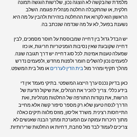
מלמדת שהבקשה לא הוצגה נכון, שלרשות הוגשה תמונה 
חלקית, או שהתקבלה החלטה מנהלית פגומה. השלב 
הראשון הוא לקרוא את ההחלטה בזהירות ולהבין על מה היא 
נשענת בפועל, לא על מה שנדמה שנכתב בה.
יש הבדל גדול בין דחייה שמבוססת על חוסר מסמכים, לבין 
דחייה שקובעת שאין נסיבות הומניטריות חריגות, או כזו 
שמעלה טענות אמינות. לכל סוג דחייה יש דרך תגובה שונה. 
לפעמים נכון להשלים חומר ולפנות מחדש, ולפעמים נדרש 
מהלך תקיף ומהיר מול 
בית הדין לעררים
 או מול בית המשפט.
כאן בדיוק נכנס ערך הייצוג המשפטי. בתיקי מעמד אין די 
בידע כללי. צריך להכיר את הנהלים, את שיקול הדעת של 
הרשות, את נקודות התורפה של החלטות מנהליות, ואת 
הדרך לנסח טיעון שלא רק מספר סיפור קשה אלא מחייב 
התייחסות רצינית. משרד אליסון, מוזס מלווה תיקים כאלה 
מתוך היכרות עמוקה עם המערכת ומתוך הבנה שאנשים לא 
צריכים לעמוד לבד מול סחבת, דחיות או החלטות שרירותיות.