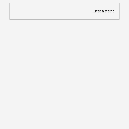
כתיבת תגובה...
הסדרת מעמד מטעמים הומניטריים - מתי ואיך