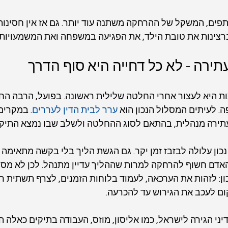
פים, המשקל של ההרחקה משתנה עוד יותר. גם אז אין חסינות 
רצינות את טובת הילד, את הפגיעה במשפחה ואת המשמעויות ש
עתירה - לא כל דחייה היא סוף הדרך
ות היא לעצור אחרי החלטה שלילית ראשונה. בפועל, הרבה ה
. לעיתים המסלול הנכון הוא 
ערר לבית הדין לעררים
. במקרים
עתירה מנהלית, בהתאם לסוג ההחלטה ולשלב שבו נמצא התיק.
כון עלולה לבזבז זמן יקר. גם הגשת הליך בלי בקשה מתאימה ל
דם חשוף להרחקה למרות שההליך עדיין מתנהל. לכן לא מספי
ון: לזהות את הערכאה, לעמוד בלוחות הזמנים, לצרף תשתית רא
ם לעכב את הגירוש עד להכרעה.
 הגירה לישראל, כמו אליסון, מוזס, העבודה בתיקים כאלה הי