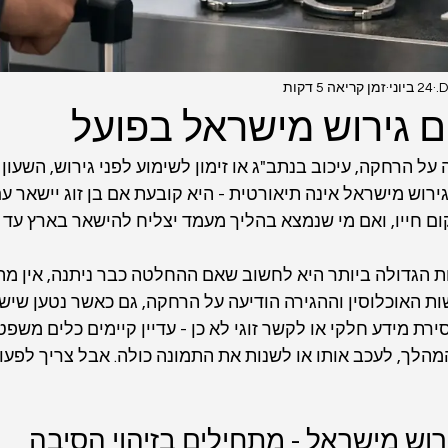
D
24 ביוני
זמן קריאה 5 דקות
ם גירוש מישראל בפועל
 הרחקה, עיכוב בנתב"ג או זימון לשימוע לפני גירוש, השעון מ
ירוש מישראל אינה תיאורטית - היא קובעת אם בן זוג יישאר ע
ם חייו, ואם מי שנמצא בהליך מעמד יצליח להישאר בארץ עד לב
 הגדולה ביותר היא לחשוב שאם ההחלטה כבר ניתנה, אין מה 
ות האוכלוסין וההגירה הודיעה על הרחקה, גם כאשר נטען שיש 
ת מידע חלקי או לקשר זוגי לא כן - עדיין קיימים כלים משפטי
מהלך, לעכב אותו או לשנות את התמונה כולה. אבל צריך לפעול
ירוש מישראל - מתחילים בזיהוי הסיבה