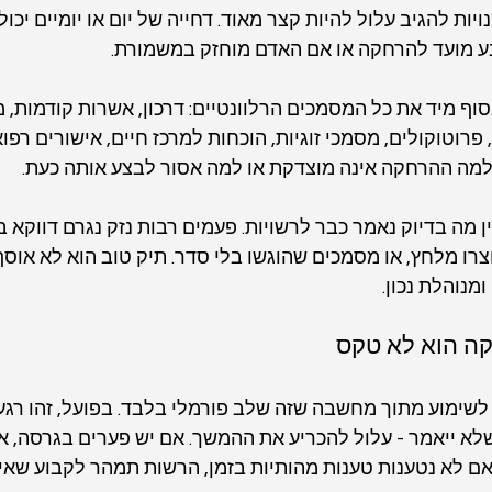
יות להגיב עלול להיות קצר מאוד. דחייה של יום או יומיים יכול
ע מועד להרחקה או אם האדם מוחזק במשמורת.
ף מיד את כל המסמכים הרלוונטיים: דרכון, אשרות קודמות,
 פרוטוקולים, מסמכי זוגיות, הוכחות למרכז חיים, אישורים רפוא
מה ההרחקה אינה מוצדקת או למה אסור לבצע אותה כעת.
 מה בדיוק נאמר כבר לרשויות. פעמים רבות נזק נגרם דווקא ב
רו מלחץ, או מסמכים שהוגשו בלי סדר. תיק טוב הוא לא אוסף 
מנוהלת נכון.
קה הוא לא טקס
לשימוע מתוך מחשבה שזה שלב פורמלי בלבד. בפועל, זהו רגע 
שלא ייאמר - עלול להכריע את ההמשך. אם יש פערים בגרסה, א
 אם לא נטענות טענות מהותיות בזמן, הרשות תמהר לקבוע שאין