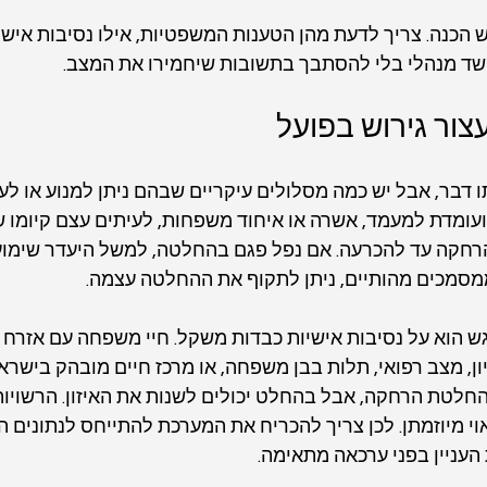
 הכנה. צריך לדעת מהן הטענות המשפטיות, אילו נסיבות אישיו
שד מנהלי בלי להסתבך בתשובות שיחמירו את המצב.
ור גירוש בפועל
 דבר, אבל יש כמה מסלולים עיקריים שבהם ניתן למנוע או לעכ
עומדת למעמד, אשרה או איחוד משפחות, לעיתים עצם קיומו ש
חקה עד להכרעה. אם נפל פגם בהחלטה, למשל היעדר שימוע תק
מסמכים מהותיים, ניתן לתקוף את ההחלטה עצמה.
 הוא על נסיבות אישיות כבדות משקל. חיי משפחה עם אזרח א
ן, מצב רפואי, תלות בבן משפחה, או מרכז חיים מובהק בישראל
לטת הרחקה, אבל בהחלט יכולים לשנות את האיזון. הרשויות 
 מיוזמתן. לכן צריך להכריח את המערכת להתייחס לנתונים ה
העניין בפני ערכאה מתאימה.