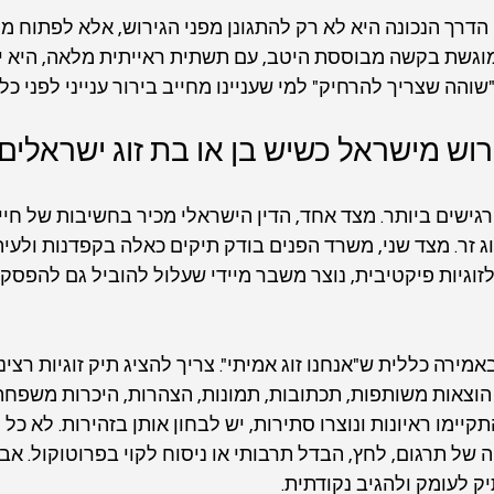
דרך הנכונה היא לא רק להתגונן מפני הגירוש, אלא לפתוח מי
גשת בקשה מבוססת היטב, עם תשתית ראייתית מלאה, היא יכ
ה שצריך להרחיק" למי שעניינו מחייב בירור ענייני לפני כל צ
ירוש מישראל כשיש בן או בת זוג ישראלים
גישים ביותר. מצד אחד, הדין הישראלי מכיר בחשיבות של חי
ג זר. מצד שני, משרד הפנים בודק תיקים כאלה בקפדנות ולעית
וגיות פיקטיבית, נוצר משבר מיידי שעלול להוביל גם להפסקת
ירה כללית ש"אנחנו זוג אמיתי". צריך להציג תיק זוגיות רציני:
הוצאות משותפות, תכתובות, תמונות, הצהרות, היכרות משפחתי
יימו ראיונות ונוצרו סתירות, יש לבחון אותן בזהירות. לא כל 
של תרגום, לחץ, הבדל תרבותי או ניסוח לקוי בפרוטוקול. אבל 
ק לעומק ולהגיב נקודתית.