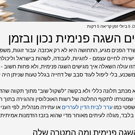
D
5 ביולי
זמן קריאה 5 דקות
ם השגה פנימית נכון ובזמן
 הפנים מגיע, התחושה היא לא רק אכזבה. עבור זוגות, משפחו
ישירה לחיים עצמם - לזוגיות, לעבודה, לשהות בישראל וליכול
הזו עולה השאלה איך מגישים השגה פנימית, ולא פחות חשוב - 
משכנע, בלי ליפול לעוד סבב של דחייה בגלל טעות שניתן היה ל
 מכתב תלונה כללי ולא בקשה "לשקול שוב" מתוך תקווה שהדב
 שמטרתו לתקוף החלטה של רשות האוכלוסין וההגירה בתוך ה
פטי כמו 
ערר לבית הדין לעררים
 או עתירה מנהלית, לפי העניי
בלבד, מגלה לעיתים מאוחר מדי שהוא בזבז הזדמנות אמיתית 
השגה פנימית ומה המטרה שלה