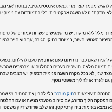
להגיש מסמך קצר מדי, כמעט אינסטינקטיבי, בנוסח "אני מב
א צודקת". זו לא השגה אפקטיבית. בלי התמודדות עם נימוקי ה
ודף מלל ללא מיקוד. יש מי שמגישים עשרות עמודים של סיפור 
הסיפור האנושי חשוב, במיוחד בתיקי הגירה, אך הוא חייב להיו
 להניח שאם כבר נדחיתם פעם אחת, אין טעם להילחם. בפועל
ם תמונה מלאה, חושפים פערים בהחלטה או מבהירים שהרש
מצד שני, לא בכל מקרה השגה פנימית תספיק. יש מצבים שבה
 גם לערר או להליך משפטי נוסף.
 התנהלות עצמאית ב
תיק מורכב
 בלי להבין את המחיר. מי שמת
עם הפסקת הליך מדורג, עם סירוב מטעמי מניעה או עם החלטה 
 נמצא בעימות בירוקרטי קטן. זהו שלב שדורש דיוק משפטי וני