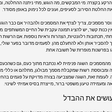
הרקע בקצרה: מי המבקשים, מה הוגש, מתי ניתנה ההחלטה, ומ
 החלטת הסירוב לסעיפים, ועונים לכל נימוק באופן מסודר.
סר מסמכים, צריך לצרף את המסמכים ולהבהיר אם כבר הוגשו
ין כנות קשר, יש להציג תמונה עקבית של החיים המשותפים: מג
תי, תכתובות רלוונטיות, הצהרות וראיות נוספות. אם הרשות 
יך להסביר אותן ולא להתעלם מהן. לפעמים מדובר בפער שולי, ב
 בפרשנות מופרזת של תשובה אחת.
מהמסמכים. השגה פנימית לא נכתבת מתוך כעס, גם כשהכעס מ
פה ומבוססת. רשות שמקבלת מסמך מבולגן, מתלהם או כללי מד
 לעומת זאת, השגה שמצביעה בצורה מדויקת על פגמים בהחל
 ומעמידה טיעון משפטי ברור, מייצרת בסיס אמיתי לשינוי.
ושים את ההבדל