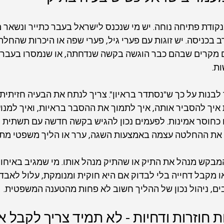
קודת פתיחה נוחה. יש מי שנכנס לישראל בעבר כתייר ונשאר 
 בכניסה. יש זוגות עם פערי גיל, פערי שפה או היכרות שהחלה 
ם מקרים שבהם כבר הוגשה בקשה שנדחתה, או שנמסרו בעבר נ
ת.
בנות על כך ש"נסתדר בראיון". צריך לנתח את הבעיה חזיתית.
 איך להסביר אותה, איך לתמוך את ההסבר בראיות, ואיך למנו
 כחוסר אמינות. לפעמים נכון להגיש בקשה חדשה עם תשתית 
 את ההחלטה עצמה באמצעות השגה, ערר או הליך משפטי מתא
בקש מנהל את התיק או שהתיק מנהל אותו. מי שמגיב באיחור
 מקבל דחייה בלי לבדוק אם היא חוקית ומנומקת, עלול לאבד ז
ים, ניהול נכון של ההליך חשוב לא פחות מהטענה המשפטית.
 חוזרות ודחיות - לא תמיד צריך לקבל א